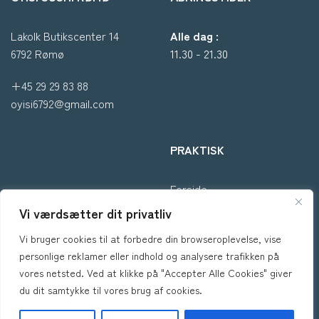
Lakolk Butikscenter 14
Alle dag :
6792 Rømø
11.30 - 21.30
+45 29 29 83 88
oyisi6792@gmail.com
PRAKTISK
Forside
Om os
Vi værdsætter dit privatliv
Takeaway
Vi bruger cookies til at forbedre din browseroplevelse, vise
Kontakt
personlige reklamer eller indhold og analysere trafikken på
Handelsbetingelser
vores netsted. Ved at klikke på "Accepter Alle Cookies" giver
Privatlivspolitik
du dit samtykke til vores brug af cookies.