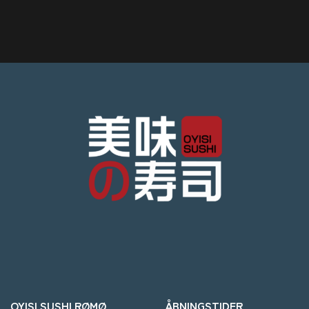
OYISI SUSHI RØMØ
ÅBNINGSTIDER