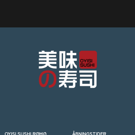
OYISI SUSHI RØMØ
ÅBNINGSTIDER