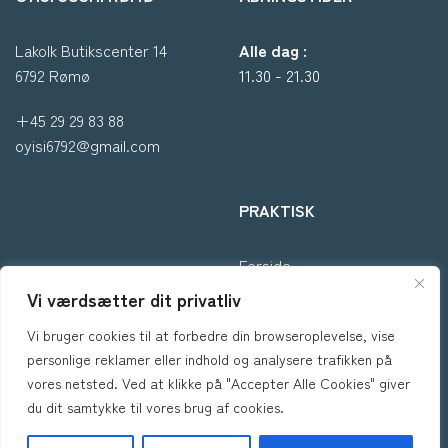
Lakolk Butikscenter 14
Alle dag :
6792 Rømø
11.30 - 21.30
+45 29 29 83 88
oyisi6792@gmail.com
PRAKTISK
Forside
Om os
Vi værdsætter dit privatliv
Takeaway
Vi bruger cookies til at forbedre din browseroplevelse, vise
Kontakt
personlige reklamer eller indhold og analysere trafikken på
Handelsbetingelser
vores netsted. Ved at klikke på "Accepter Alle Cookies" giver
Privatlivspolitik
du dit samtykke til vores brug af cookies.