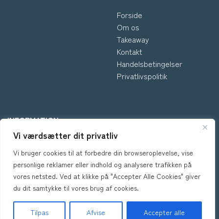
Forside
Om os
Takeaway
Kontakt
Handelsbetingelser
Privatlivspolitik
INFORMATION
Vi værdsætter dit privatliv
*Kontakt os hvis du har
Vi bruger cookies til at forbedre din browseroplevelse, vise
spørgsmål vedr. allergene
personlige reklamer eller indhold og analysere trafikken på
ingredienser i vores retter.
vores netsted. Ved at klikke på "Accepter Alle Cookies" giver
du dit samtykke til vores brug af cookies.
Tilpas
Afvise
Accepter alle