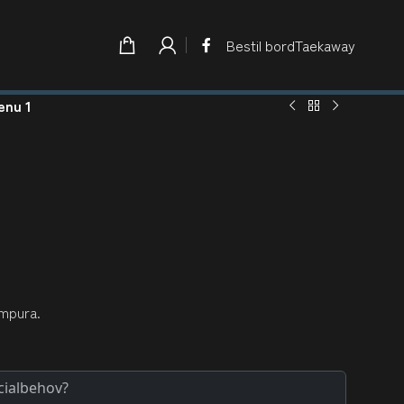
Bestil bord
Taekaway
enu 1
empura.