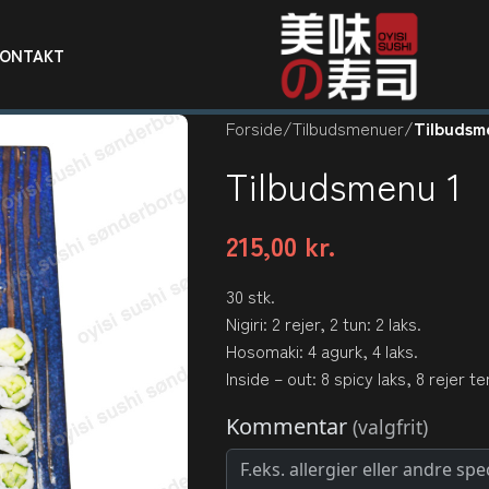
KONTAKT
Forside
/
Tilbudsmenuer
/
Tilbudsm
Tilbudsmenu 1
215,00
kr.
30 stk.
Nigiri: 2 rejer, 2 tun: 2 laks.
Hosomaki: 4 agurk, 4 laks.
Inside – out: 8 spicy laks, 8 rejer t