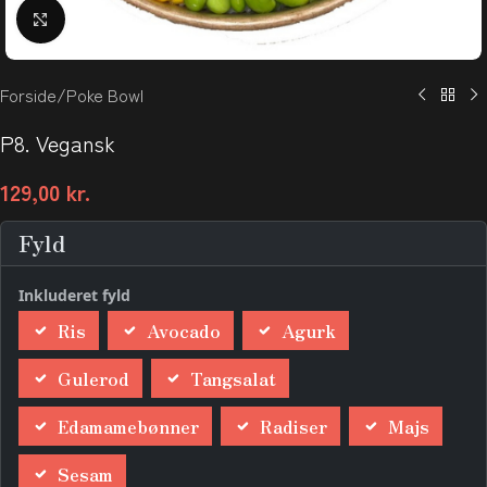
Klik for at forstørre
Forside
/
Poke Bowl
P8. Vegansk
129,00
kr.