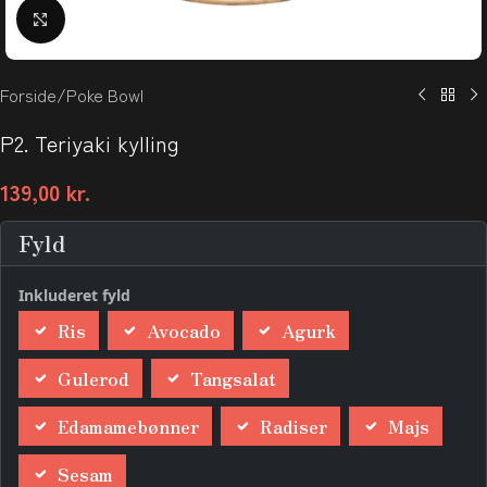
Klik for at forstørre
Forside
/
Poke Bowl
P2. Teriyaki kylling
139,00
kr.