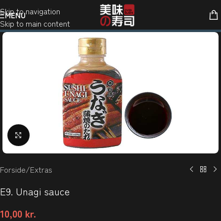
Skip to navigation
MENU
Skip to main content
Klik for at forstørre
Forside
/
Extras
E9. Unagi sauce
10,00
kr.