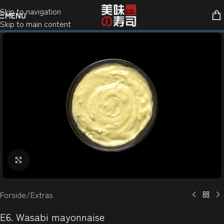
Skip to navigation
MENU
Skip to main content
Klik for at forstørre
Forside
/
Extras
E6. Wasabi mayonnaise