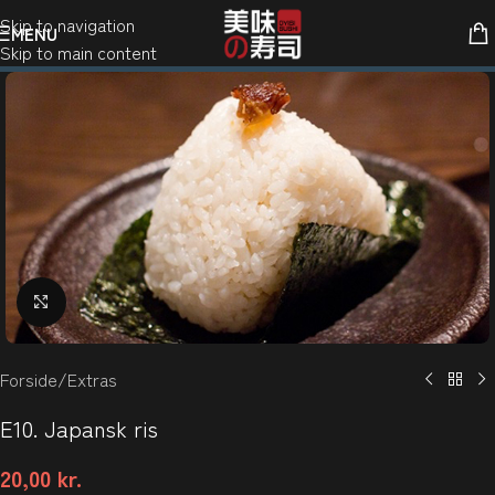
Skip to navigation
MENU
Skip to main content
Klik for at forstørre
Forside
/
Extras
E10. Japansk ris
20,00
kr.