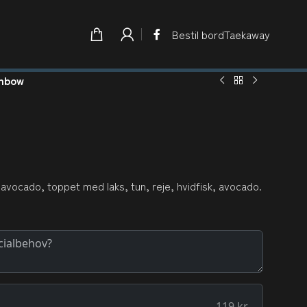
Bestil bord
Taekaway
inbow
avocado, toppet med laks, tun, reje, hvidfisk, avocado.