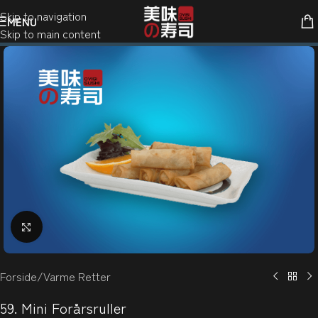
Skip to navigation
MENU
Skip to main content
Klik for at forstørre
Forside
/
Varme Retter
59. Mini Forårsruller