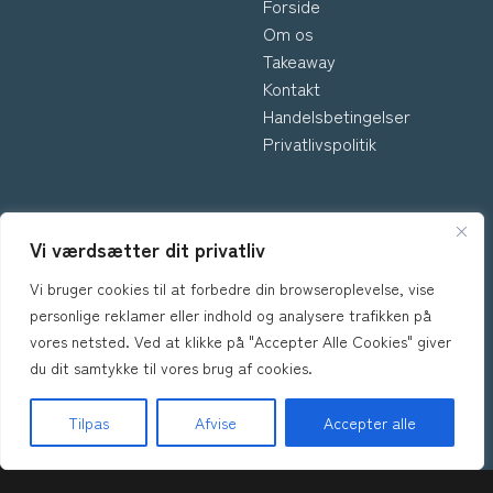
Forside
Om os
Takeaway
Kontakt
Handelsbetingelser
Privatlivspolitik
INFORMATION
Vi værdsætter dit privatliv
Vi bruger cookies til at forbedre din browseroplevelse, vise
*Kontakt os hvis du har
personlige reklamer eller indhold og analysere trafikken på
spørgsmål vedr. allergene
vores netsted. Ved at klikke på "Accepter Alle Cookies" giver
ingredienser i vores retter.
du dit samtykke til vores brug af cookies.
Tilpas
Afvise
Accepter alle
Forside
Takeaway
Book Bord
Kurv
Menu