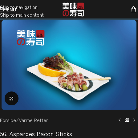
Skip to navigation
MENU
Skip to main content
Klik for at forstørre
Forside
/
Varme Retter
56. Asparges Bacon Sticks