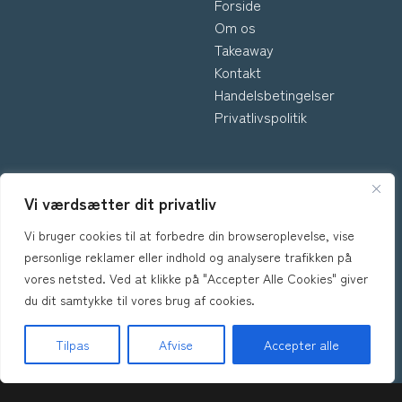
Forside
Om os
Takeaway
Kontakt
Handelsbetingelser
Privatlivspolitik
INFORMATION
Vi værdsætter dit privatliv
Vi bruger cookies til at forbedre din browseroplevelse, vise
*Kontakt os hvis du har
personlige reklamer eller indhold og analysere trafikken på
spørgsmål vedr. allergene
vores netsted. Ved at klikke på "Accepter Alle Cookies" giver
ingredienser i vores retter.
du dit samtykke til vores brug af cookies.
Tilpas
Afvise
Accepter alle
Forside
Takeaway
Book Bord
Kurv
Menu