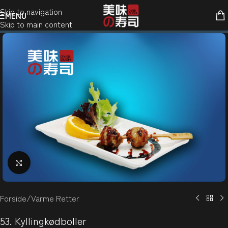
Skip to navigation
MENU
Skip to main content
Klik for at forstørre
Forside
/
Varme Retter
53. Kyllingkødboller