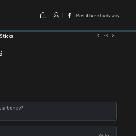
Bestil bord
Taekaway
 Sticks
s