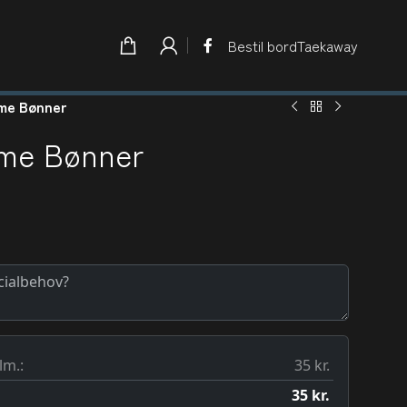
Bestil bord
Taekaway
ame Bønner
ame Bønner