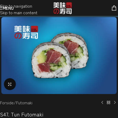
Skip to navigation
MENU
Skip to main content
Klik for at forstørre
Forside
/
Futomaki
S47. Tun Futomaki