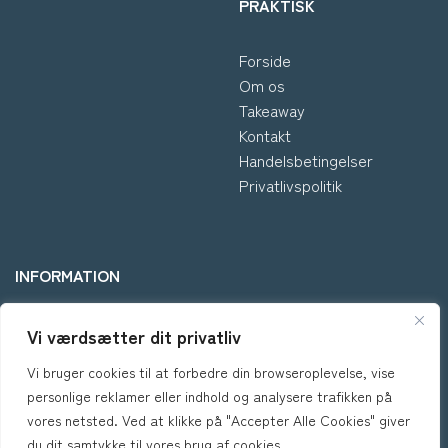
PRAKTISK
Forside
Om os
Takeaway
Kontakt
Handelsbetingelser
Privatlivspolitik
INFORMATION
*Kontakt os hvis du har
Vi værdsætter dit privatliv
spørgsmål vedr. allergene
Vi bruger cookies til at forbedre din browseroplevelse, vise
ingredienser i vores retter.
personlige reklamer eller indhold og analysere trafikken på
vores netsted. Ved at klikke på "Accepter Alle Cookies" giver
du dit samtykke til vores brug af cookies.