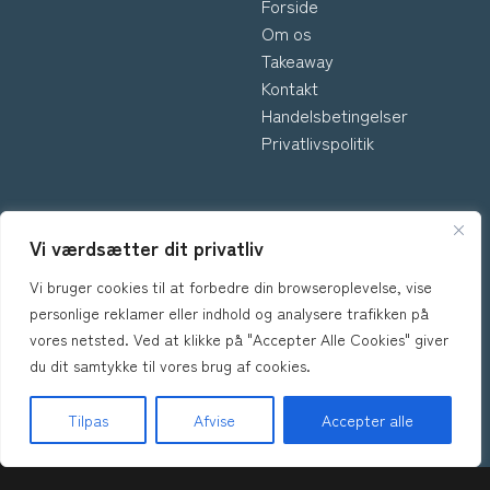
Forside
Om os
Takeaway
Kontakt
Handelsbetingelser
Privatlivspolitik
INFORMATION
Vi værdsætter dit privatliv
Vi bruger cookies til at forbedre din browseroplevelse, vise
*Kontakt os hvis du har
personlige reklamer eller indhold og analysere trafikken på
spørgsmål vedr. allergene
vores netsted. Ved at klikke på "Accepter Alle Cookies" giver
ingredienser i vores retter.
du dit samtykke til vores brug af cookies.
Tilpas
Afvise
Accepter alle
Forside
Takeaway
Book Bord
Kurv
Menu