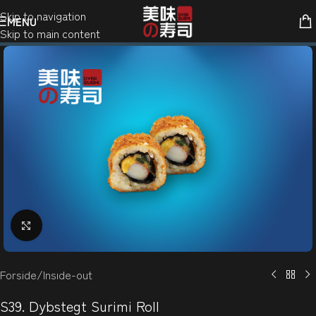
Skip to navigation
MENU
Skip to main content
Klik for at forstørre
Forside
/
Insıde-out
S39. Dybstegt Surimi Roll