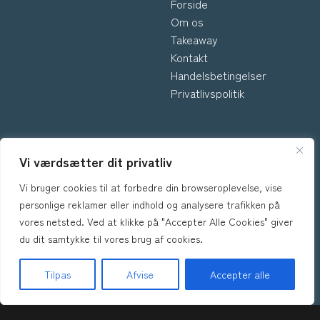
Forside
Om os
Takeaway
Kontakt
Handelsbetingelser
Privatlivspolitik
INFORMATION
Vi værdsætter dit privatliv
Vi bruger cookies til at forbedre din browseroplevelse, vise
*Kontakt os hvis du har
personlige reklamer eller indhold og analysere trafikken på
spørgsmål vedr. allergene
vores netsted. Ved at klikke på "Accepter Alle Cookies" giver
ingredienser i vores retter.
du dit samtykke til vores brug af cookies.
Tilpas
Afvise
Accepter alle
Forside
Takeaway
Book Bord
Kurv
Menu