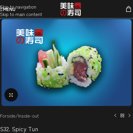
Skip to navigation
MENU
Skip to main content
Klik for at forstørre
Forside
/
Insıde-out
S32. Spicy Tun