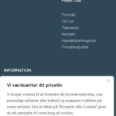
PRAKTISK
Forside
Om os
Takeaway
Kontakt
Handelsbetingelser
Privatlivspolitik
INFORMATION
Vi værdsætter dit privatliv
*Kontakt os hvis du har
spørgsmål vedr. allergene
Vi bruger cookies til at forbedre din browseroplevelse, vise
ingredienser i vores retter.
personlige reklamer eller indhold og analysere trafikken på
vores netsted. Ved at klikke på "Accepter Alle Cookies" giver
du dit samtykke til vores brug af cookies.