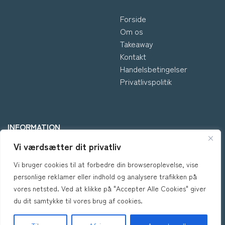
Forside
Om os
Takeaway
Kontakt
Handelsbetingelser
Privatlivspolitik
INFORMATION
Vi værdsætter dit privatliv
*Kontakt os hvis du har
Vi bruger cookies til at forbedre din browseroplevelse, vise
spørgsmål vedr. allergene
personlige reklamer eller indhold og analysere trafikken på
ingredienser i vores retter.
vores netsted. Ved at klikke på "Accepter Alle Cookies" giver
du dit samtykke til vores brug af cookies.