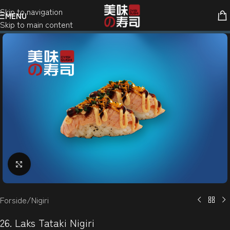
Skip to navigation
MENU
Skip to main content
Klik for at forstørre
Forside
/
Nigiri
26. Laks Tataki Nigiri