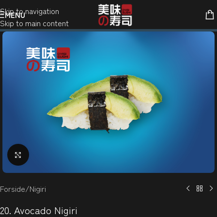
Skip to navigation
MENU
Skip to main content
Klik for at forstørre
Forside
/
Nigiri
20. Avocado Nigiri