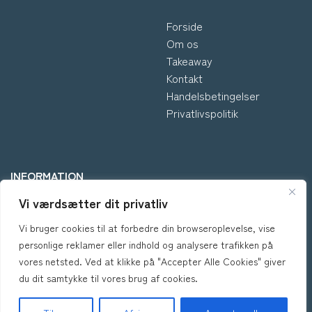
Forside
Om os
Takeaway
Kontakt
Handelsbetingelser
Privatlivspolitik
INFORMATION
Vi værdsætter dit privatliv
*Kontakt os hvis du har
Vi bruger cookies til at forbedre din browseroplevelse, vise
spørgsmål vedr. allergene
personlige reklamer eller indhold og analysere trafikken på
ingredienser i vores retter.
vores netsted. Ved at klikke på "Accepter Alle Cookies" giver
du dit samtykke til vores brug af cookies.