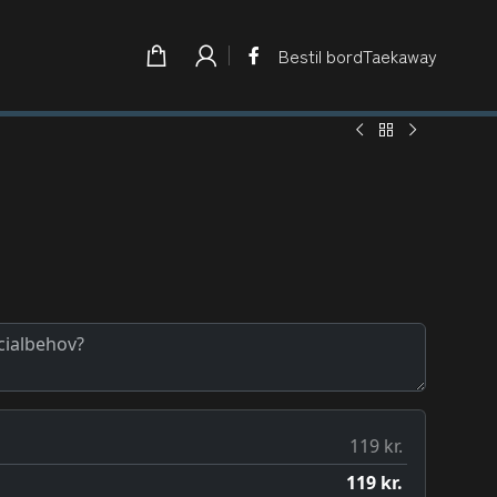
Bestil bord
Taekaway
g