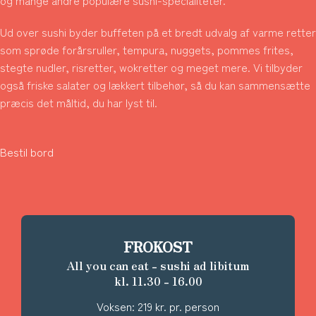
og mange andre populære sushi-specialiteter.
Ud over sushi byder buffeten på et bredt udvalg af varme retter
som sprøde forårsruller, tempura, nuggets, pommes frites,
stegte nudler, risretter, wokretter og meget mere. Vi tilbyder
også friske salater og lækkert tilbehør, så du kan sammensætte
præcis det måltid, du har lyst til.
Bestil bord
FROKOST
All you can eat - sushi ad libitum
kl. 11.30 - 16.00
Voksen: 219 kr. pr. person